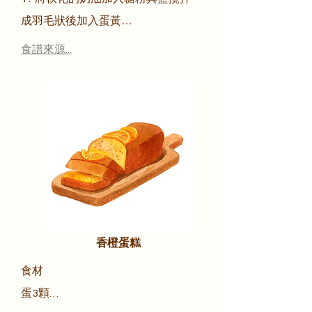
奶粉35g

成羽毛狀後加入蛋黃

蛋黃2顆

2.  蛋黃需一顆加入攪拌後再加第二
食譜來源...
鹽些許

顆

香桔果醬150g
3. 加入過篩的麵粉與奶粉使用刮刀
拌勻

4. 分成10等份（約33g）

 將金桔醬（1份15g）放置在麵糰中
後放入自己喜好的模型按壓成型

5. 210度烤箱預熱烤30分即完成
香橙蛋糕
食材

蛋3顆
