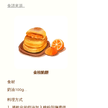
蒜頭5瓣
備用

食譜來源...
2. 砂糖加入剛剛煎排骨的熱鍋中
（小火，同時加入少許的水一起煮，
砂糖溶化後，將排骨加入翻炒

3. 再加入蒜頭、客家桔醬加水攪拌
均勻和醬油拌炒，小火收乾醬汁完成

金桔餡餅
食材

奶油100g

低筋麵粉135g

料理方式

糖粉30g

1. 將軟化的奶油加入糖粉與鹽攪拌