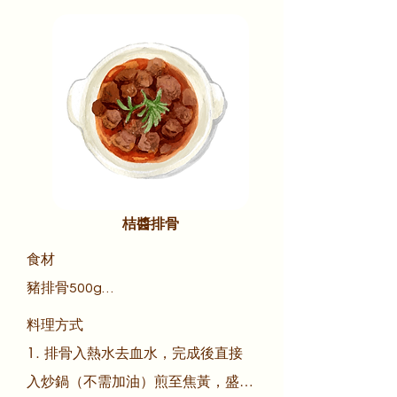
肉切塊盛盤，淋醬即可
桔醬排骨
食材

豬排骨500g

砂糖2大匙

料理方式

客家桔醬2大匙

1. 排骨入熱水去血水，完成後直接
醬油1大匙

入炒鍋（不需加油）煎至焦黃，盛盤