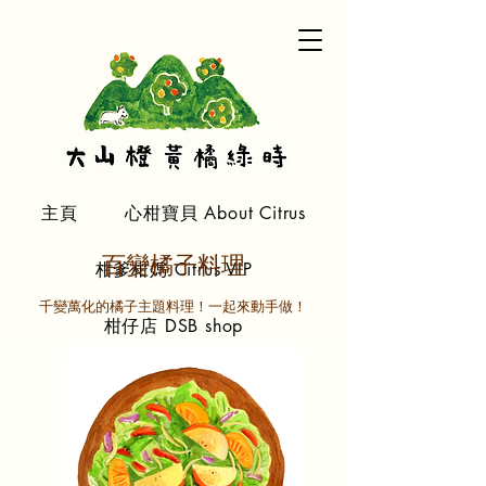
主頁
心柑寶貝 About Citrus
百變橘子料理
柑爹柑媽 Citrus VIP
​千變萬化的橘子主題料理！一起來動手做！
柑仔店 DSB shop
關於我們 About Us