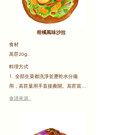
柑橘風味沙拉
食材

萵苣20g

綠捲菜5g

料理方式

蘿美生菜10g

1. 全部生菜都洗淨並瀝乾水分備
紫色高麗菜10g

用，萵苣葉用手直接撕開。萵苣當
蘋果片少許

底，先放入大碗中，然後依序加入綠
食譜來源...
橘子果肉少許

捲菜、蘿美生菜、紫色高麗菜、洋蔥

小番茄4∼5顆

2. 放上水果

洋蔥絲20g

3. 最後再加上柑橘醬油，無需攪
柑橘醬油20g
拌，這樣才有不同的口感層次。完成