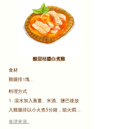
成
酸甜桔醬白煮雞
食材

雞腿排1塊

蔥段20克

料理方式

薑片20克

1. 滾水加入蔥薑、米酒、鹽巴後放
鹽1小匙

入雞腿排以小火煮5分鐘，熄火燜20
米酒1大匙

分鐘，取出放涼

食譜來源...
香桔果醬
2. 1大匙桔醬+1大匙雞高湯拌勻，雞