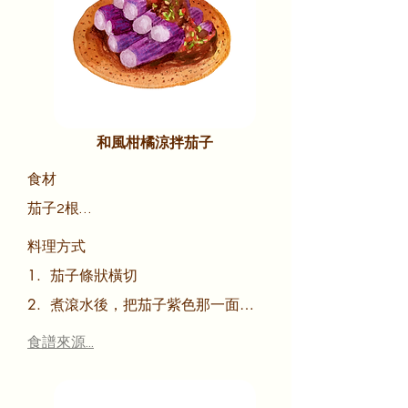
和風柑橘涼拌茄子
食材

茄子2根

柴魚粉2小匙

料理方式

柑橘醬油1大匙
1.  茄子條狀橫切

2.  煮滾水後，把茄子紫色那一面放
水底煮，防止紫色的皮變黑

食譜來源...
3.  煮到茄子變軟撈起，水分瀝乾

4. 柴魚粉和1大匙的柑橘醬油拌勻完